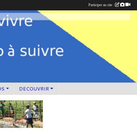
Participer au site :
OS
DECOUVRIR